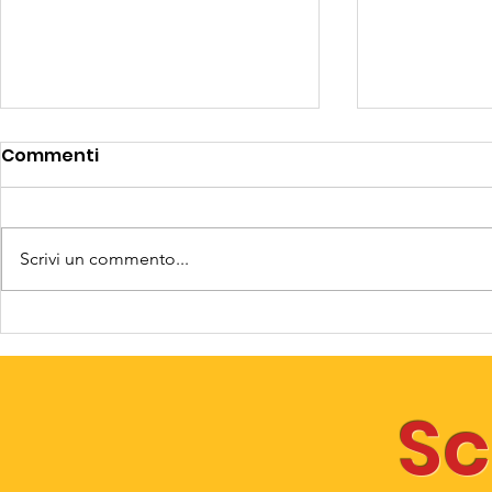
Commenti
Scrivi un commento...
Noi non ci fermiamo e
“ZUCCHERE
voi?
gnomi”
Sc