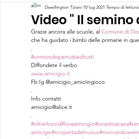
Diwellington Tiziani
10 lug 2021
Tempo di lettura
Video " Il semino 
Grazie ancora alle scuole, al 
Comune di Dor
che ha guidato i bimbi delle primarie in q
.
#unmondopertuttieditutti
Diffondete il verbo
www.amicigio.it
Fb Ig @amicigio_amiciingioco 
.
Info contatti 
amicigio@alice.it 
.
#oltreilcovid
#loveamicigio
#iorestoacasa
#se
amicigio
#scopertadelnuovo
#noncambiarem