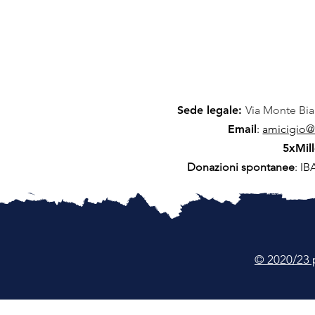
Sede legale:
Via Monte Bia
Email
:
amicigio@a
5xMill
Donazioni spontanee
: I
© 2020/23 