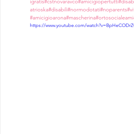
igratis
#cstnovaravco
#amicigiopertutti
#disabi
atrioska
#disabili
#normodotati
#noparents
#v
#amicigioarona
#mascherina
#ortosocialeami
https://www.youtube.com/watch?v=BpHeCODr