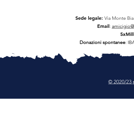
Sede legale:
Via Monte Bia
Email
:
amicigio@a
5xMill
Donazioni spontanee
: I
© 2020/23 