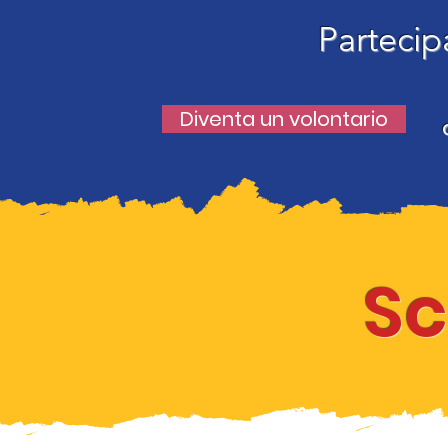
Partecip
Diventa un volontario
Sc