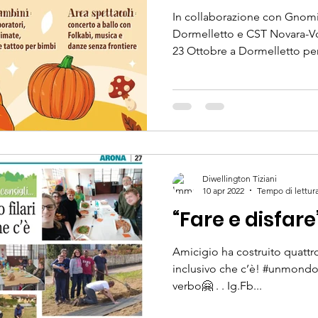
In collaborazione con Gnomi e Follett
Dormelletto e CST Novara-Vc
23 Ottobre a Dormelletto per.
Diwellington Tiziani
10 apr 2022
Tempo di lettura
“Fare e disfare
Amicigio ha costruito quattro 
inclusivo che c’è! #unmondop
verbo🤗 . . Ig.Fb...