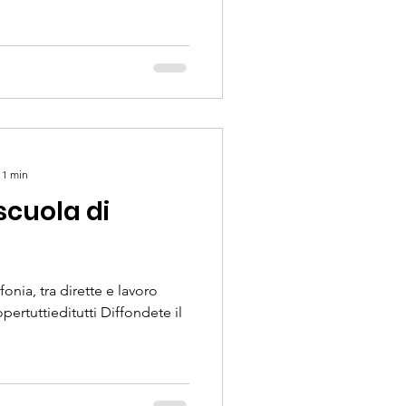
 1 min
scuola di
onia, tra dirette e lavoro
pertuttieditutti Diffondete il