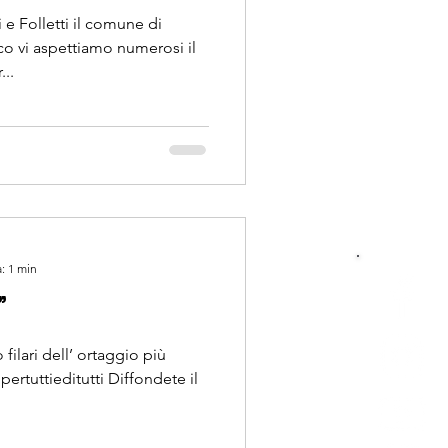
i il comune di
o vi aspettiamo numerosi il
..
: 1 min
”
filari dell’ ortaggio più
ertuttieditutti Diffondete il