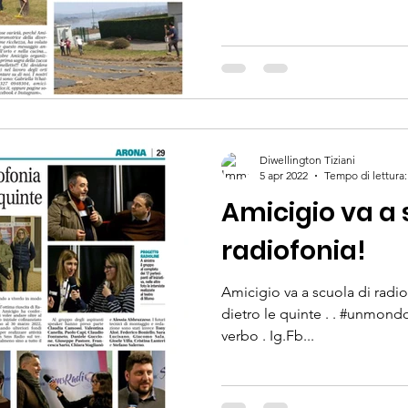
Diwellington Tiziani
5 apr 2022
Tempo di lettura:
Amicigio va a 
radiofonia!
Amicigio va a scuola di radiof
dietro le quinte . . #unmondo
verbo . Ig.Fb...