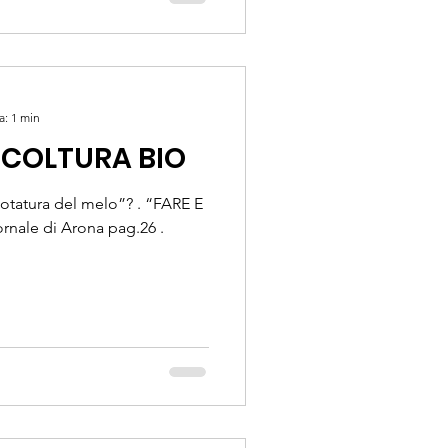
a: 1 min
ICOLTURA BIO
potatura del melo”? . “FARE E
rnale di Arona pag.26 .