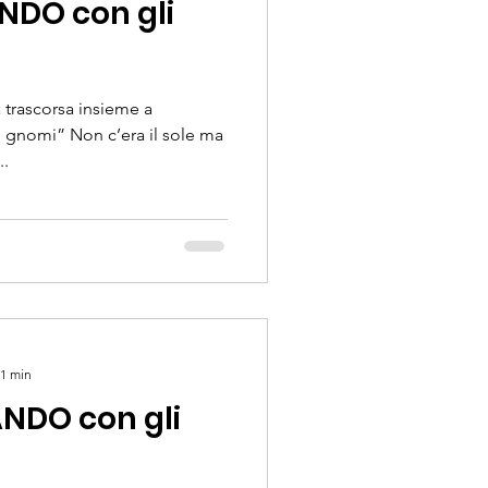
NDO con gli
 trascorsa insieme a
nomi” Non c’era il sole ma
..
 1 min
NDO con gli